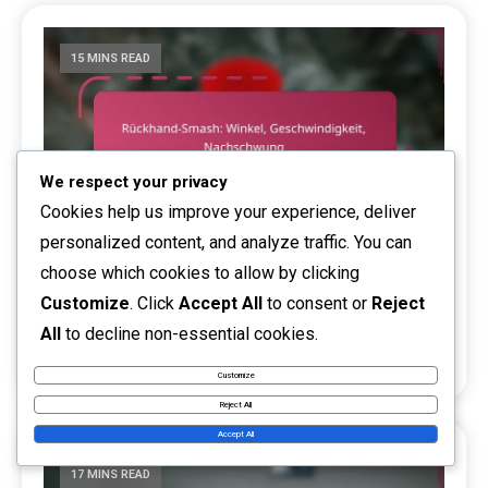
15 MINS READ
We respect your privacy
Cookies help us improve your experience, deliver
personalized content, and analyze traffic. You can
Rückhand-Smash: Winkel, Geschwindigkeit,
choose which cookies to allow by clicking
Nachschwung
Customize
. Click
Accept All
to consent or
Reject
All
to decline non-essential cookies.
09/02/2026
Offensive Strategien im Tischtennis
0
Derek Winslow
Customize
Reject All
Accept All
17 MINS READ