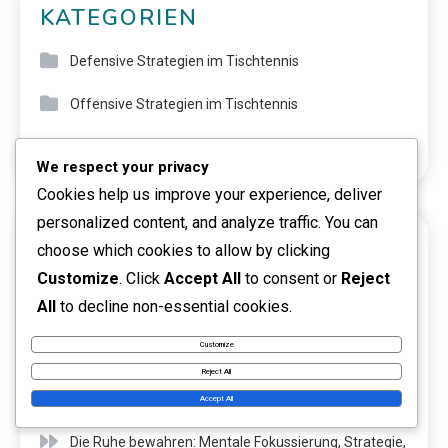
KATEGORIEN
Defensive Strategien im Tischtennis
Offensive Strategien im Tischtennis
Serviertechniken im Tischtennis
We respect your privacy
Cookies help us improve your experience, deliver
personalized content, and analyze traffic. You can
NEUESTE BEITRÄGE
choose which cookies to allow by clicking
Customize
. Click
Accept All
to consent or
Reject
Sprungaufschlag-Techniken: Timing, Spin,
All
to decline non-essential cookies.
Platzierung
Customize
Schnelle Aufschlagstrategien: Geschwindigkeit,
Reject All
Timing, Platzierung
Accept All
Die Ruhe bewahren: Mentale Fokussierung, Strategie,